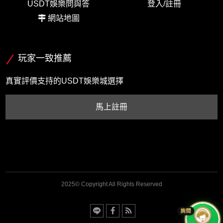
USDT娛樂問與答
登入/註冊
網站地圖
玩家一致推薦
真實評價支持的USDT娛樂城選擇
馬上註冊
2025© Copyright All Rights Reserved