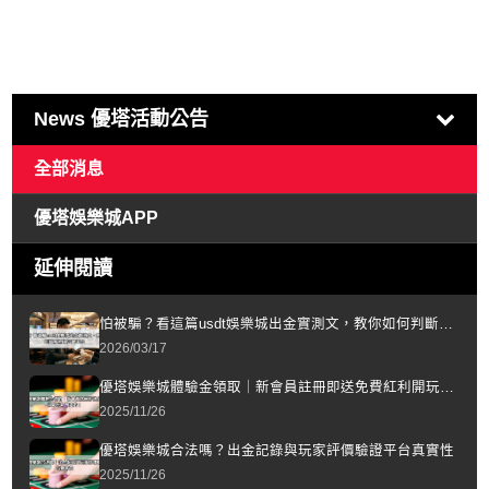
News
優塔活動公告
全部消息
優塔娛樂城APP
延伸閱讀
怕被騙？看這篇usdt娛樂城出金實測文，教你如何判斷黑網與正當平台
2026/03/17
優塔娛樂城體驗金領取｜新會員註冊即送免費紅利開玩熱門遊戲！
2025/11/26
優塔娛樂城合法嗎？出金記錄與玩家評價驗證平台真實性
2025/11/26