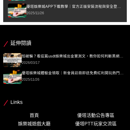
優塔娛樂城APP下載教學｜官方正版安裝流程與安全登入指南
2025/11/26
延伸閱讀
怕被騙？看這篇usdt娛樂城出金實測文，教你如何判斷黑網與正當平台
2026/03/17
優塔娛樂城體驗金領取｜新會員註冊即送免費紅利開玩熱門遊戲！
2025/11/26
Links
首頁
優塔活動公告專區
娛樂城遊戲大廳
優塔PTT玩家交流區