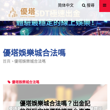
送出
简体中文
搜尋
優塔娛樂城合法嗎
首頁
優塔娛樂城合法嗎
優塔娛樂城合法嗎
優塔娛樂城合法嗎？出金記