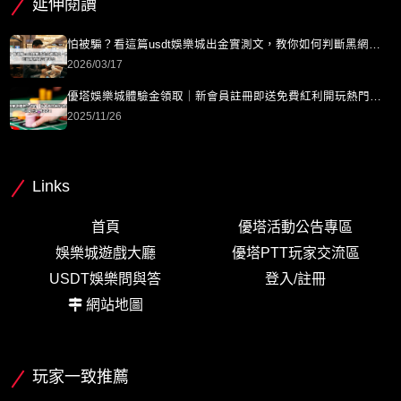
延伸閱讀
怕被騙？看這篇usdt娛樂城出金實測文，教你如何判斷黑網與正當平台
2026/03/17
優塔娛樂城體驗金領取｜新會員註冊即送免費紅利開玩熱門遊戲！
2025/11/26
Links
首頁
優塔活動公告專區
娛樂城遊戲大廳
優塔PTT玩家交流區
USDT娛樂問與答
登入/註冊
網站地圖
玩家一致推薦